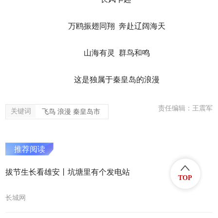
万鸥振翅同翔
奔赴辽阔海天
山海有灵 群鸟和鸣
这是独属于秦皇岛的浪漫
责任编辑：王震军
关键词
飞鸟 浪漫 秦皇岛市
推荐阅读
拔节生长看雄安丨坑塘里有个发电站
TOP
长城网