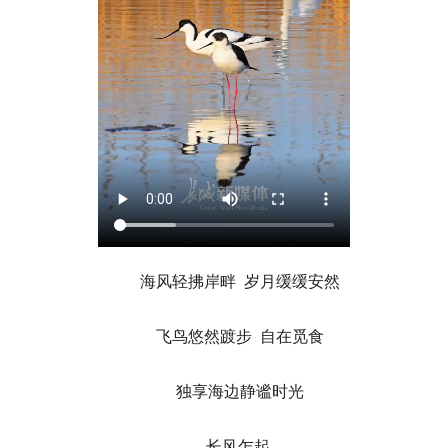
海风轻拂岸畔 岁月缓缓安然
飞鸟悠然踱步 自在觅食
独享海边静谧时光
长风乍起