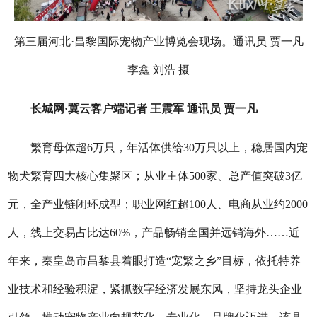
第三届河北·昌黎国际宠物产业博览会现场。通讯员 贾一凡
李鑫 刘浩 摄
长城网·冀云客户端记者 王震军 通讯员 贾一凡
繁育母体超6万只，年活体供给30万只以上，稳居国内宠
物犬繁育四大核心集聚区；从业主体500家、总产值突破3亿
元，全产业链闭环成型；职业网红超100人、电商从业约2000
人，线上交易占比达60%，产品畅销全国并远销海外……近
年来，秦皇岛市昌黎县着眼打造“宠繁之乡”目标，依托特养
业技术和经验积淀，紧抓数字经济发展东风，坚持龙头企业