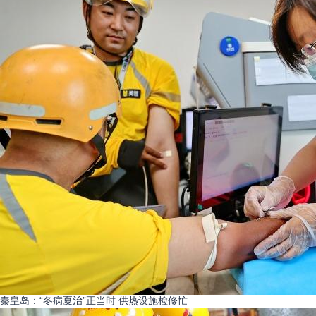
秦皇岛：“冬病夏治”正当时 供热设施检修忙