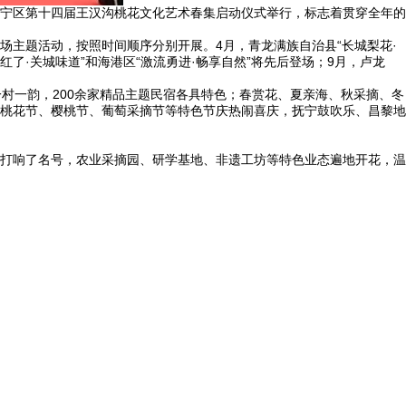
抚宁区第十四届王汉沟桃花文化艺术春集启动仪式举行，标志着贯穿全年的
场主题活动，按照时间顺序分别开展。4月，青龙满族自治县“长城梨花·
红了·关城味道”和海港区“激流勇进·畅享自然”将先后登场；9月，卢龙
一韵，200余家精品主题民宿各具特色；春赏花、夏亲海、秋采摘、冬
桃花节、樱桃节、葡萄采摘节等特色节庆热闹喜庆，抚宁鼓吹乐、昌黎地
打响了名号，农业采摘园、研学基地、非遗工坊等特色业态遍地开花，温