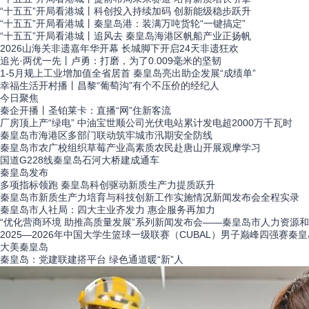
“十五五”开局看港城丨科创投入持续加码 创新能级稳步跃升
“十五五”开局看港城丨秦皇岛港：装满万吨货轮“一键搞定”
“十五五”开局看港城丨追风去 秦皇岛海港区帆船产业正扬帆
​2026山海关非遗嘉年华开幕 长城脚下开启24天非遗狂欢
追光·两优一先丨卢勇：打磨，为了0.009毫米的坚韧
1-5月规上工业增加值全省居首 秦皇岛亮出助企发展“成绩单”
​幸福生活开村播丨昌黎“葡萄沟”有个不压价的经纪人
今日
聚焦
秦企开播丨圣铂莱卡：直播“网”住新客流
厂房顶上产“绿电” 中油宝世顺公司光伏电站累计发电超2000万千瓦时
​秦皇岛市海港区多部门联动筑牢城市汛期安全防线
​秦皇岛市农广校组织草莓产业高素质农民赴唐山开展观摩学习
国道G228线秦皇岛石河大桥建成通车
秦皇岛
发布
多项指标领跑 秦皇岛科创驱动新质生产力提质跃升
秦皇岛市新质生产力培育与科技创新工作实施情况新闻发布会全程实录
秦皇岛市人社局：四大主业齐发力 惠企服务再加力
“优化营商环境 助推高质量发展”系列新闻发布会——秦皇岛市人力资源
2025—2026年中国大学生篮球一级联赛（CUBAL）男子巅峰四强赛
大美
秦皇岛
秦皇岛：党建联建搭平台 绿色通道暖“新”人