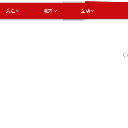
观点
地方
互动