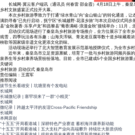
长城网·冀云客户端讯（通讯员 何春雷 邵金霞）4月18日上午，秦
乡村文旅盛宴正式拉开大幕。
本次乡村旅游季致力于打通“绿水青山”向“金山银山”的转化通道，让
满韵寻春”已先行启动，抚宁区“长城越野·花漾乡旅”与本次启动仪式同步展
县“金秋薯香·乐享卢龙”和昌黎县“葡香满峪·浪漫金秋”接续举办；11月，
启动仪式现场进行了秦皇岛乡村旅游专场推介，全方位展示了全市乡村旅
戏雪，四季玩法各有乐趣；山海关浑锅、青龙老豆腐等数十道乡味藏着浓
秧歌等国家级非遗文化更添文化韵味。
活动现场还举行了北大智慧教育发展示范基地授牌仪式，为全市乡村
近年来，秦皇岛市立足资源禀赋，培育了一批与乡村旅游同频共振的特
泉养生等乡村康养场景纷纷落地。目前，全市已建成5个全国乡村旅游重点
关键词
乡村旅游 启动仪式 秦皇岛市
责任编辑：王震军
推荐阅读
拔节生长看雄安丨坑塘里有个发电站
长城网
长城微纪录 | 塞罕坝来了一群“小精灵”
长城网
微纪录丨跨越太平洋的友谊Cross-Pacific Friendship
长城网
本网
原创
“十五五”开局看港城丨深耕特色产业赛道 蓄积海洋康养新动能
“十五五”开局看港城丨五大支柱产业向高端攀升 持续壮大新质供给
“十五五”开局看港城丨提前布局未来赛道 培育新质增长引擎