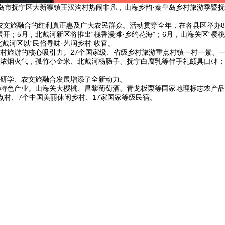
皇岛市抚宁区大新寨镇王汉沟村热闹非凡，山海乡韵·秦皇岛乡村旅游季暨
农文旅融合的红利真正惠及广大农民群众。活动贯穿全年，在各县区举办8
开；5月，北戴河新区将推出“槐香漫滩·乡约花海”；6月，山海关区“樱桃
北戴河区以“民俗寻味·艺润乡村”收官。
游的核心吸引力。27个国家级、省级乡村旅游重点村镇一村一景、一村
浓烟火气，孤竹小金米、北戴河杨肠子、抚宁白腐乳等伴手礼颇具口碑；
研学、农文旅融合发展增添了全新动力。
色产业。山海关大樱桃、昌黎葡萄酒、青龙板栗等国家地理标志农产品
村、7个中国美丽休闲乡村、17家国家等级民宿。