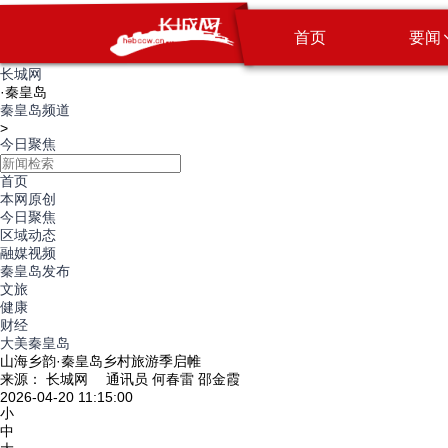
首页
要闻
长城网
·
秦皇岛
秦皇岛频道
>
今日聚焦
首页
本网原创
今日聚焦
区域动态
融媒视频
秦皇岛发布
文旅
健康
财经
大美秦皇岛
山海乡韵·秦皇岛乡村旅游季启帷
来源： 长城网 通讯员 何春雷 邵金霞
2026-04-20 11:15:00
小
中