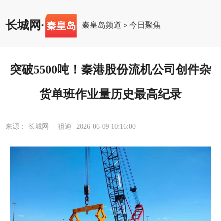
长城网
·
秦皇岛
秦皇岛频道
今日聚焦
>
突破5500吨！秦港股份流机公司创件杂
货单班作业量历史最高纪录
来源： 长城网 祖迪
2026-06-09 10:16:00