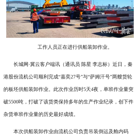
工作人员正在进行供船装卸作业。
长城网·冀云客户端讯（通讯员 陈星 李
志标
）
近日，秦
港股份流机公司顺利完成“嘉奕27号”与“萨姆汗号”两艘货轮
的板坯供船装卸作业。此次作业历时5天4夜，单班作业量突
破5500吨，打破了该货类保持多年的生产作业纪录，创下件
杂货单班作业量的历史最好成绩。
本次供船装卸作业由流机公司负责吊装倒运及舱内码