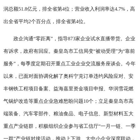
润总额51.8亿元，排全省第4位；营业收入利润率达4.7%，高
出全省平均2个百分点，排全省第4位。
政企沟通“零距离”，指导873家企业试水直播带货。企业
有诉求，政府有回应。秦皇岛市工信局变“被动受理”为“靠前
服务”，每季度定期召开重点工业企业交流服务座谈会。今年
以来，已面对面协调化解了奥科宁克订单违约风险应对、安
丰钢铁工程项目备案、益海嘉里资金项目申报、华润雪花燃
气锅炉改造等重点企业急难愁盼问题10个；立足秦皇岛市高
端装备、汽车零部件、粮油食品、电子信息、新型材料五大
重点产业链群，积极组织企业参与省工信厅“一月一链、一季
一群”产业链对接活动，推动上下游、大中小企业深度联动，