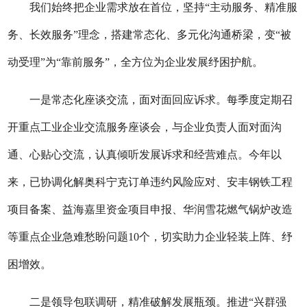
我们始终把企业需求放在首位，坚持
“主动服务、精准服
务、长效服务”理念，搭建常态化、多元化沟通桥梁，变“被
动受理”为“靠前服务”，全方位为企业发展纾困护航。
一
是
常态化座谈交流，面对面回应诉求。
每季度定期召
开重点工业企业交流服务座谈会，与企业负责人面对面沟
通、心贴心交流，认真倾听发展诉求和经营难点。今年以
来，已协调化解奥科宁克订单违约风险应对、安丰钢铁工程
项目备案、益海嘉里资金项目申报、华润雪花燃气锅炉改造
等重点企业
急难愁盼问题10个，切实助力企业轻装上阵、纾
困增效。
二
是
领导包联调研，精准破解发展瓶颈。
推进
“兴群强