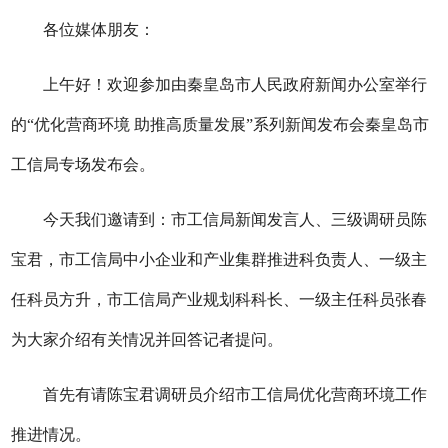
各位
媒体
朋友：
上午好！欢迎参加由秦皇岛市人民政府新闻办公室举行
的
“优化营商环境 助推高质量发展”系列新闻
发布会秦皇岛市
工信局专场发布会。
今天我们邀请到：
市工信局新闻发言人、
三级调研员
陈
宝君，
市
工信局中小企业和产业集群推进科负责人、一级主
任科员
方升
，
市
工信局产业规划科科长、一级主任科员
张春
为
大家介绍有关情况并回答记者提问。
首先有请
陈宝君调研员
介绍
市工信局优化营商环境工作
推进情况
。