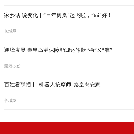
家乡话 说变化丨“百年树凰”起飞啦，“tui”好！
长城网
迎峰度夏 秦皇岛港保障能源运输既“稳”又“准”
秦港股份
百姓看联播丨“机器人按摩师”秦皇岛安家
长城网