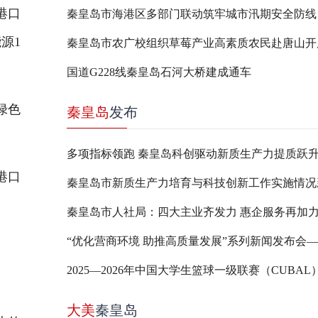
港口
​秦皇岛市海港区多部门联动筑牢城市汛期安全防线
源1
​秦皇岛市农广校组织草莓产业高素质农民赴唐山
国道G228线秦皇岛石河大桥建成通车
绿色
秦皇岛
发布
多项指标领跑 秦皇岛科创驱动新质生产力提质跃
港口
秦皇岛市人社局：四大主业齐发力 惠企服务再加
大美
秦皇岛