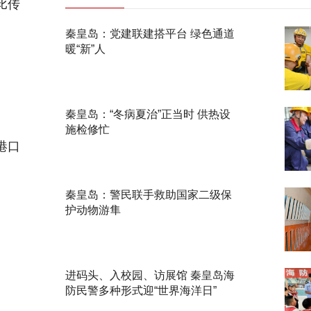
比传
秦皇岛：党建联建搭平台 绿色通道
暖“新”人
秦皇岛：“冬病夏治”正当时 供热设
施检修忙
港口
秦皇岛：警民联手救助国家二级保
护动物游隼
进码头、入校园、访展馆 秦皇岛海
防民警多种形式迎“世界海洋日”