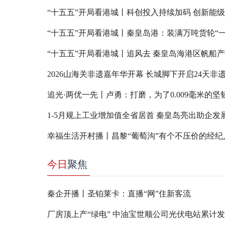
“十五五”开局看港城丨科创投入持续加码 创新能
“十五五”开局看港城丨秦皇岛港：装满万吨货轮“一
“十五五”开局看港城丨追风去 秦皇岛海港区帆船
​2026山海关非遗嘉年华开幕 长城脚下开启24天非
追光·两优一先丨卢勇：打磨，为了0.009毫米的坚
1-5月规上工业增加值全省居首 秦皇岛亮出助企发展
​幸福生活开村播丨昌黎“葡萄沟”有个不压价的经纪
今日
聚焦
秦企开播丨圣铂莱卡：直播“网”住新客流