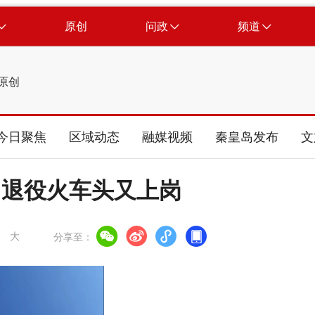
原创
问政
频道
原创
今日聚焦
区域动态
融媒视频
秦皇岛发布
文
丨退役火车头又上岗
大
分享至：