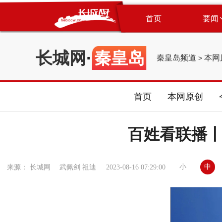
首页
要闻
长城网
·
秦皇岛
秦皇岛频道
本网
>
首页
本网原创
百姓看联播
小
中
来源： 长城网 武佩剑 祖迪
2023-08-16 07:29:00